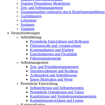
Training Präsentieren Moderieren
Zeit- und Selbstmanagement
Zusammenarbeit verbessern durch Beziehungsintelligenz
Ausbildungen
Lehrgänge
Seminare
Trainings
Herausforderungen
Selbstführung
Persönliche Entwicklung und Reflexion
Führungsrolle und -verantwortung
Kommunikation und Klarheit
Entscheidungen und Flexibilität
Führungsinstrumente
Selbstmanagement
Zeit- und Prioritätenmanagement
Stressbewältigung und Resilienz
Achtsamkeit und Selbstfürsorge
Innere Motivation und Werte
Persönliche Entwicklung
Selbstreflexion und Selbsterkenntnis
Persönliche Orientierung und Vision
Komfortzone und Veränderungsmanagement
Kompetenzentwicklung und Lernen
Kommunikation