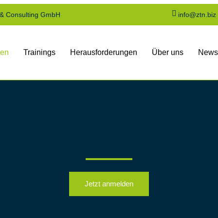
 & Consulting GmbH
info@ztn.biz
gen
Trainings
Herausforderungen
Über uns
News
Jetzt anmelden