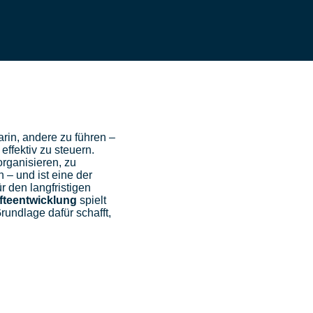
arin, andere zu führen –
effektiv zu steuern.
 organisieren, zu
 – und ist eine der
 den langfristigen
fteentwicklung
spielt
rundlage dafür schafft,