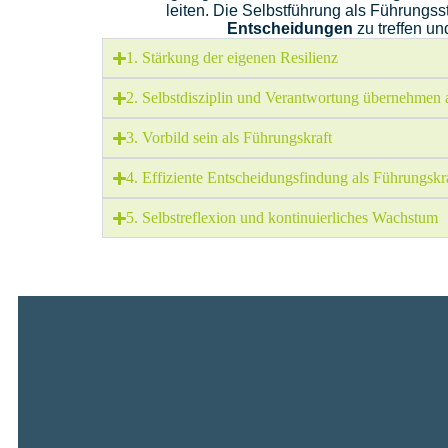
leiten. Die Selbstführung als Führungs
Entscheidungen
zu treffen un
1. Stärkung der eigenen Resilienz
2. Selbstdisziplin und Verantwortung übernehmen 
3. Vorbild sein als Führungskraft
4. Effiziente Entscheidungsfindung als Führungskr
5. Selbstreflexion und kontinuierliches Wachstum