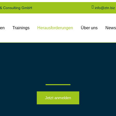
 & Consulting GmbH
info@ztn.biz
gen
Trainings
Herausforderungen
Über uns
News
Jetzt anmelden