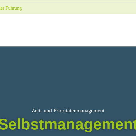
der Führung
Zeit- und Prioritäten­management
Selbst­managemen