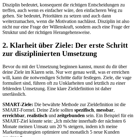
Disziplin bedeutet, konsequent die richtigen Entscheidungen zu
treffen, auch wenn es einfacher wäre, den einfacheren Weg zu
gehen. Sie bedeutet, Prioritäten zu setzen und auch dann
weiterzumachen, wenn die Motivation nachlässt. Disziplin ist also
nicht nur eine Frage der Willenskraft, sondern auch eine Frage der
Struktur und der richtigen Herangehensweise.
2. Klarheit über Ziele: Der erste Schritt
zur disziplinierten Umsetzung
Bevor du mit der Umsetzung beginnen kannst, musst du dir über
deine Ziele im Klaren sein. Nur wer genau weiß, was er erreichen
will, kann die notwendigen Schritte dafür festlegen. Ziele, die vage
formuliert sind, führen oft zu Unklarheiten und letztlich zu einer
fehlenden Umsetzung. Eine klare Zieldefinition ist daher
unerlässlich.
SMART-Ziele:
Die bewährte Methode zur Zieldefinition ist die
SMART-Formel. Deine Ziele sollten
spezifisch
,
messbar
,
erreichbar
,
realistisch
und
zeitgebunden
sein. Ein Beispiel für ein
SMART-Ziel könnte sein: „Ich möchte innerhalb der nächsten 6
Monate meinen Umsatz um 20 % steigern, indem ich meine
Marketingstrategien optimiere und monatlich 5 neue Kunden