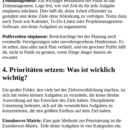
Zeitmanagement:
Ein wichtiger Bestandteil des Plans ist das
Zeitmanagement. Lege fest, wie viel Zeit du für jede Aufgabe
einplanen möchtest. Dies hilft dir, deine Arbeit effizienter zu
gestalten und deine Ziele ohne Ablenkung zu verfolgen. Nutze dazu
auch Tools wie Kalender, To-Do-Listen oder Projektmanagement-
Software, um deine Aufgaben zu organisieren.
Pufferzeiten einplanen:
Berücksichtige bei der Planung auch
eventuelle Verzögerungen oder unvorhergesehene Hindernisse. Es
ist selten, dass alles nach Plan verläuft, und ein gewisser Puffer hilft
dir, nicht in Panik zu geraten, wenn Dinge länger dauern als
erwartet.
4. Prioritäten setzen: Was ist wirklich
wichtig?
Ein großer Fehler, den viele bei der Zielverwirklichung machen, ist,
sich mit vielen kleinen Aufgaben zu verzetteln, die keine direkte
Auswirkung auf das Erreichen des Ziels haben. Disziplinierte
Umsetzung bedeutet, sich auf die wesentlichen Aufgaben zu
konzentrieren, die den größten Einfluss auf dein Ziel haben.
Eisenhower-Matrix:
Eine gute Methode zur Priorisierung ist die
Eisenhower-Matrix. Teile deine Aufgaben in vier Kategorien ein: