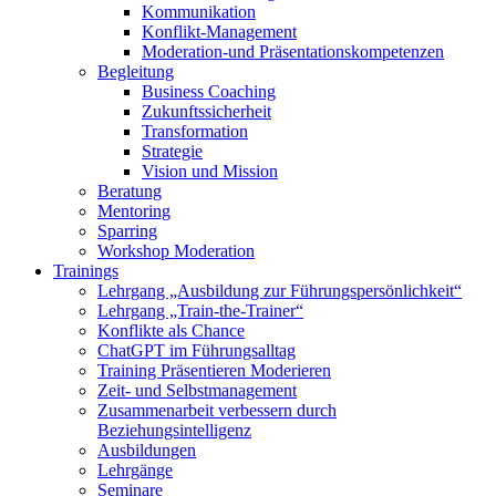
Kommunikation
Konflikt-Management
Moderation-und Präsentationskompetenzen
Begleitung
Business Coaching
Zukunftssicherheit
Transformation
Strategie
Vision und Mission
Beratung
Mentoring
Sparring
Workshop Moderation
Trainings
Lehrgang „Ausbildung zur Führungspersönlichkeit“
Lehrgang „Train-the-Trainer“
Konflikte als Chance
ChatGPT im Führungsalltag
Training Präsentieren Moderieren
Zeit- und Selbstmanagement
Zusammenarbeit verbessern durch
Beziehungsintelligenz
Ausbildungen
Lehrgänge
Seminare