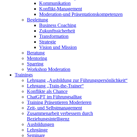
Kommunikation
Konflikt-Management
Moderation-und Präsentationskompetenzen
Begleitung
Business Coaching
Zukunftssicherheit
Transformation
Strategie
Vision und Mission
Beratung
Mentoring
Sparring
Workshop Moderation
Trainings
Lehrgang „Ausbildung zur Führungspersönlichkeit“
Lehrgang „Train-the-Trainer“
Konflikte als Chance
ChatGPT im Führungsalltag
Training Präsentieren Moderieren
Zeit- und Selbstmanagement
Zusammenarbeit verbessern durch
Beziehungsintelligenz
Ausbildungen
Lehrgänge
Seminare