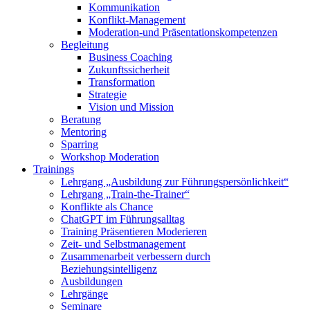
Kommunikation
Konflikt-Management
Moderation-und Präsentationskompetenzen
Begleitung
Business Coaching
Zukunftssicherheit
Transformation
Strategie
Vision und Mission
Beratung
Mentoring
Sparring
Workshop Moderation
Trainings
Lehrgang „Ausbildung zur Führungspersönlichkeit“
Lehrgang „Train-the-Trainer“
Konflikte als Chance
ChatGPT im Führungsalltag
Training Präsentieren Moderieren
Zeit- und Selbstmanagement
Zusammenarbeit verbessern durch
Beziehungsintelligenz
Ausbildungen
Lehrgänge
Seminare