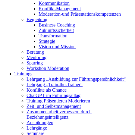
Kommunikation
Konflikt-Management
Moderation-und Präsentationskompetenzen
Begleitung
Business Coaching
Zukunftssicherheit
Transformation
Strategie
Vision und Mission
Beratung
Mentoring
Sparring
Workshop Moderation
Trainings
Lehrgang „Ausbildung zur Führungspersönlichkeit“
Lehrgang „Train-the-Trainer“
Konflikte als Chance
ChatGPT im Führungsalltag
Training Präsentieren Moderieren
Zeit- und Selbstmanagement
Zusammenarbeit verbessern durch
Beziehungsintelligenz
Ausbildungen
Lehrgänge
Seminare