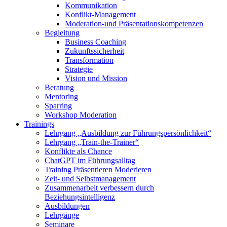
Kommunikation
Konflikt-Management
Moderation-und Präsentationskompetenzen
Begleitung
Business Coaching
Zukunftssicherheit
Transformation
Strategie
Vision und Mission
Beratung
Mentoring
Sparring
Workshop Moderation
Trainings
Lehrgang „Ausbildung zur Führungspersönlichkeit“
Lehrgang „Train-the-Trainer“
Konflikte als Chance
ChatGPT im Führungsalltag
Training Präsentieren Moderieren
Zeit- und Selbstmanagement
Zusammenarbeit verbessern durch
Beziehungsintelligenz
Ausbildungen
Lehrgänge
Seminare