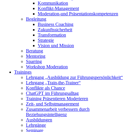
Kommunikation
Konflikt-Management
Moderation-und Präsentationskompetenzen
Begleitung
Business Coaching
Zukunftssicherheit
Transformation
Strategie
Vision und Mission
Beratung
Mentoring
Sparring
Workshop Moderation
Trainings
Lehrgang „Ausbildung zur Führungspersönlichkeit“
Lehrgang „Train-the-Trainer“
Konflikte als Chance
ChatGPT im Führungsalltag
Training Präsentieren Moderieren
Zeit- und Selbstmanagement
Zusammenarbeit verbessern durch
Beziehungsintelligenz
Ausbildungen
Lehrgänge
Seminare