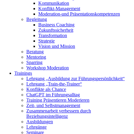
Kommunikation
Konflikt-Management
Moderation-und Präsentationskompetenzen
Begleitung
Business Coaching
Zukunftssicherheit
Transformation
Strategie
Vision und Mission
Beratung
Mentoring
Sparring
Workshop Moderation
Trainings
Lehrgang „Ausbildung zur Führungspersönlichkeit“
Lehrgang „Train-the-Trainer“
Konflikte als Chance
ChatGPT im Führungsalltag
Training Präsentieren Moderieren
Zeit- und Selbstmanagement
Zusammenarbeit verbessern durch
Beziehungsintelligenz
Ausbildungen
Lehrgänge
Seminare