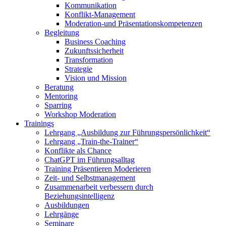
Kommunikation
Konflikt-Management
Moderation-und Präsentationskompetenzen
Begleitung
Business Coaching
Zukunftssicherheit
Transformation
Strategie
Vision und Mission
Beratung
Mentoring
Sparring
Workshop Moderation
Trainings
Lehrgang „Ausbildung zur Führungspersönlichkeit“
Lehrgang „Train-the-Trainer“
Konflikte als Chance
ChatGPT im Führungsalltag
Training Präsentieren Moderieren
Zeit- und Selbstmanagement
Zusammenarbeit verbessern durch
Beziehungsintelligenz
Ausbildungen
Lehrgänge
Seminare