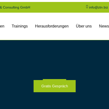
 & Consulting GmbH
info@ztn.biz
gen
Trainings
Herausforderungen
Über uns
News
Gratis Gespräch